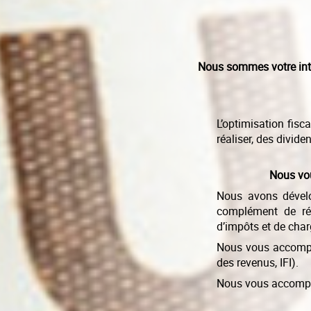
Nous sommes votre inter
L’optimisation fisc
réaliser, des divide
Nous vou
Nous avons dévelo
complément de rém
d’impôts et de char
Nous vous accompag
des revenus, IFI).
Nous vous accompag